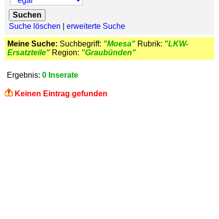
Suche löschen
|
erweiterte Suche
Meine Suche:
Suchbegriff:
"Moesa"
Rubrik:
"LKW-
Ersatzteile"
Region:
"Graubünden"
Ergebnis:
0 Inserate
Keinen Eintrag gefunden