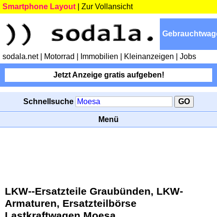
Smartphone Layout
|
Zur Vollansicht
Gebrauchtwag
sodala.net
| Motorrad
| Immobilien
| Kleinanzeigen
| Jobs
Jetzt Anzeige gratis aufgeben!
Schnellsuche
Menü
LKW--Ersatzteile Graubünden, LKW-
Armaturen, Ersatzteilbörse
Lastkraftwagen Moesa