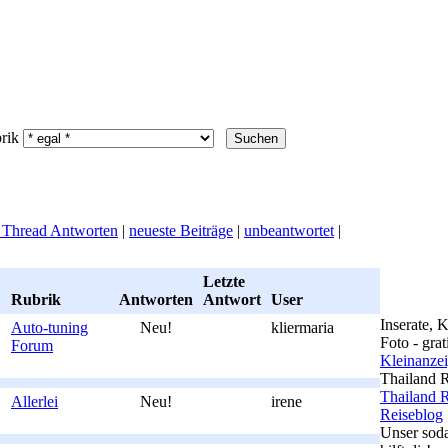
brik
n Thread Antworten
|
neueste Beiträge
|
unbeantwortet
|
Letzte
Rubrik
Antworten
Antwort
User
Inserate, 
Auto-tuning
Neu!
kliermaria
Foto - gra
Forum
Kleinanzeig
Thailand R
Thailand R
Allerlei
Neu!
irene
Reiseblog
Unser sod