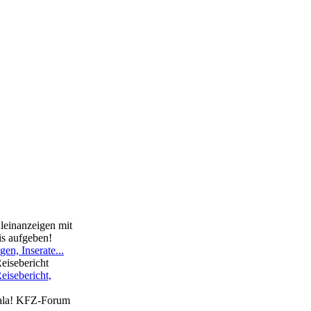
Kleinanzeigen mit
tis aufgeben!
en, Inserate...
eisebericht
eisebericht,
ala! KFZ-Forum