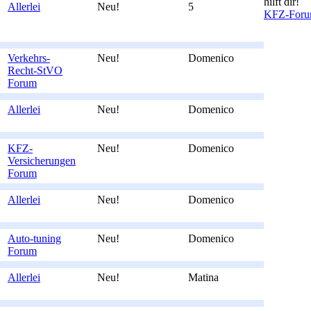
hilft dir!
Allerlei
Neu!
5
KFZ-For
Verkehrs-
Neu!
Domenico
Recht-StVO
Forum
Allerlei
Neu!
Domenico
KFZ-
Neu!
Domenico
Versicherungen
Forum
Allerlei
Neu!
Domenico
Auto-tuning
Neu!
Domenico
Forum
Allerlei
Neu!
Matina