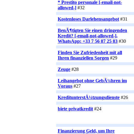
* Prestito personale [-email-not-
allowed-]
#32
Kostenloses Darlehensangebot
#31
BenÃ¶tigten Sie einen dringenden
Kredit? [-email-not-allowed-],
WhatsApp: +33 7 56 87 25 83
#30
Finden Sie Zufriedenheit mit all
Ihren finanziellen Sorgen
#29
Zeuge
#28
Leihangebot ohne GebÃ¼hren im
Voraus
#27
KreditunterstÃ¼tzungsdienste
#26
biete privatkredit
#24
Finanzierung Geld, um Ihre