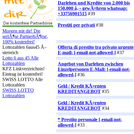
Darlehen und Kredite von 2.000 bis
150.000 â‚¬ gewÃ¤hren whatssap:
+33756901515
#39
Prestiti per privati
#38
Morgen mit dir! Die
seriÃ¶se PartnerbÃ¶rse,
100% kostenfrei!
Offerta di prestito tra privato urgente
Lottozahlen 6aus45 Ã–
E-mail: [-email-not-allowed-]
#37
sterreich
Lotto 6 aus 45 Alle
Lottozahlen
Angebot von Darlehen zwischen
KFZ Linkverzeichnis!
Einzelpersonen E-Mail: [-email-not-
Eintrag ist kostenfrei!
allowed-]
#36
SWISS LOTTO Alle
Lottozahlen
Geld / Kredit KÃ¤rnten
SWISS LOTTO
KREDITANGEBOT
#35
Lottozahlen
Geld / Kredit KÃ¤rnten
KREDITANGEBOT
#34
* Prestito personale [-email-not-
allowed-]
#33