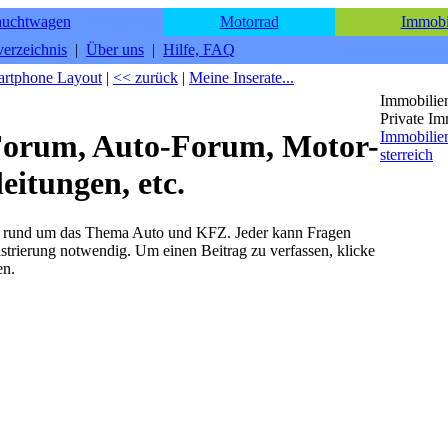
auchtwagen
Motorrad
Immobi
erzeichnis
|
Über uns
|
Hilfe, FAQ
rtphone Layout
|
<< zurück
|
Meine Inserate...
Immobilie
Private I
Immobilie
orum, Auto-Forum, Motor-
sterreich
eitungen, etc.
 rund um das Thema Auto und KFZ. Jeder kann Fragen
strierung notwendig. Um einen Beitrag zu verfassen, klicke
en.