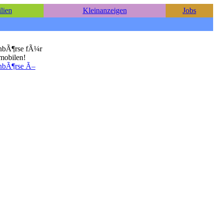
lien
Kleinanzeigen
Jobs
nbÃ¶rse fÃ¼r
mmobilen!
nbÃ¶rse Ã–