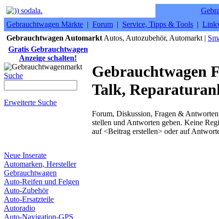
Gebr
Gebrauchtwagen Märkte
|
Forum
|
Service, Tipps & Tools
|
Linkv
Gebrauchtwagen Automarkt
Autos, Autozubehör, Automarkt |
Sma
Gratis Gebrauchtwagen
Anzeige schalten!
Gebrauchtwagen F
Suche
Talk, Reparaturanl
Erweiterte Suche
Forum, Diskussion, Fragen & Antworten
stellen und Antworten geben. Keine Regi
auf <Beitrag erstellen> oder auf Antwort
Neue Inserate
Automarken, Hersteller
Gebrauchtwagen
Auto-Reifen und Felgen
Auto-Zubehör
Auto-Ersatzteile
Autoradio
Auto-Navigation-GPS