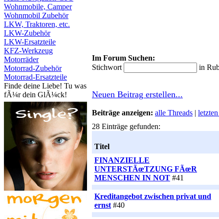
Wohnmobile, Camper
Wohnmobil Zubehör
LKW, Traktoren, etc.
LKW-Zubehör
LKW-Ersatzteile
KFZ-Werkzeug
Im Forum Suchen:
Motorräder
Stichwort
in Ru
Motorrad-Zubehör
Motorrad-Ersatzteile
Finde deine Liebe! Tu was
Neuen Beitrag erstellen...
fÃ¼r dein GlÃ¼ck!
Beiträge anzeigen:
alle Threads
|
letzte
28 Einträge gefunden:
Titel
FINANZIELLE
UNTERSTÃœTZUNG FÃœR
MENSCHEN IN NOT
#41
Kreditangebot zwischen privat und
ernst
#40