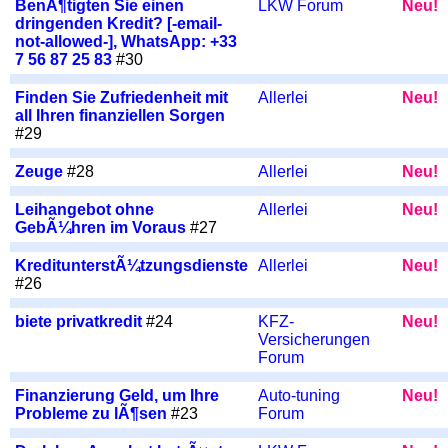
BenÃ¶tigten Sie einen
LKW Forum
Neu!
dringenden Kredit? [-email-
not-allowed-], WhatsApp: +33
7 56 87 25 83
#30
Finden Sie Zufriedenheit mit
Allerlei
Neu!
all Ihren finanziellen Sorgen
#29
Zeuge
#28
Allerlei
Neu!
Leihangebot ohne
Allerlei
Neu!
GebÃ¼hren im Voraus
#27
KreditunterstÃ¼tzungsdienste
Allerlei
Neu!
#26
biete privatkredit
#24
KFZ-
Neu!
Versicherungen
Forum
Finanzierung Geld, um Ihre
Auto-tuning
Neu!
Probleme zu lÃ¶sen
#23
Forum