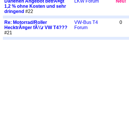
Darlehen Angebot betrÃ¤gt
LKW Forum
Neu!
1,2 % ohne Kosten und sehr
dringend
#22
Re: Motorrad/Roller
VW-Bus T4
0
HecktrÃ¤ger fÃ¼r VW T4???
Forum
#21