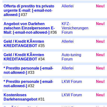
Offerta di prestito tra privato
Allerlei
Neu!
urgente E-mail: [-email-not-
allowed-]
#37
Angebot von Darlehen
KFZ-
Neu!
zwischen Einzelpersonen E-
Versicherungen
Mail: [-email-not-allowed-]
#36
Forum
Geld / Kredit KÃ¤rnten
Allerlei
Neu!
KREDITANGEBOT
#35
Geld / Kredit KÃ¤rnten
Auto-tuning
Neu!
KREDITANGEBOT
#34
Forum
* Prestito personale [-email-
Allerlei
Neu!
not-allowed-]
#33
* Prestito personale [-email-
LKW Forum
Neu!
not-allowed-]
#32
Kostenloses
LKW Forum
Neu!
Darlehensangebot
#31