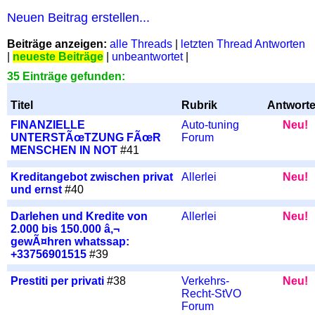
Neuen Beitrag erstellen...
Beiträge anzeigen:
alle Threads
|
letzten Thread Antworten
|
neueste Beiträge
|
unbeantwortet
|
35 Einträge gefunden:
Titel
Rubrik
Antwort
FINANZIELLE
Auto-tuning
Neu!
UNTERSTÃœTZUNG FÃœR
Forum
MENSCHEN IN NOT
#41
Kreditangebot zwischen privat
Allerlei
Neu!
und ernst
#40
Darlehen und Kredite von
Allerlei
Neu!
2.000 bis 150.000 â‚¬
gewÃ¤hren whatssap:
+33756901515
#39
Prestiti per privati
#38
Verkehrs-
Neu!
Recht-StVO
Forum