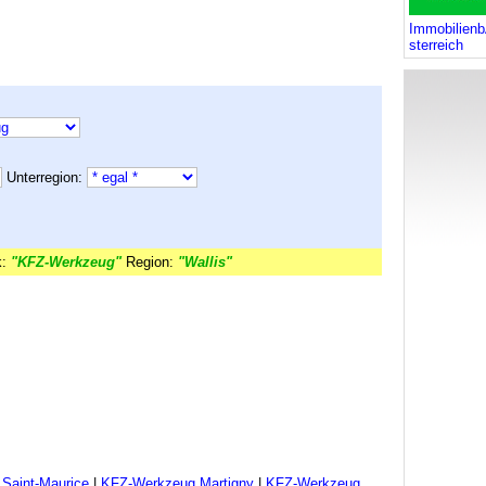
Immobilien
sterreich
Unterregion:
k:
"KFZ-Werkzeug"
Region:
"Wallis"
Saint-Maurice
|
KFZ-Werkzeug Martigny
|
KFZ-Werkzeug