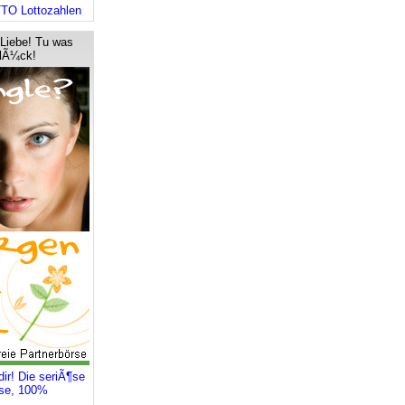
O Lottozahlen
 Liebe! Tu was
GlÃ¼ck!
ir! Die seriÃ¶se
rse, 100%