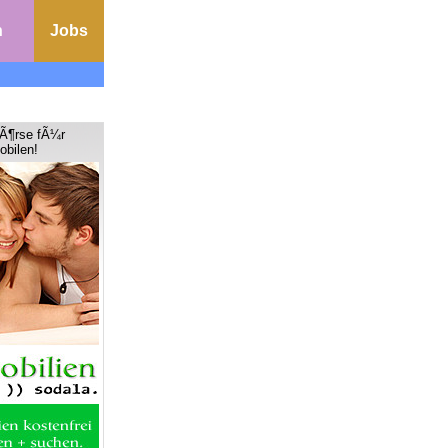
n
Jobs
bÃ¶rse fÃ¼r
obilen!