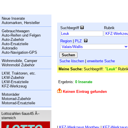
Neue Inserate
Automarken, Hersteller
Suchbegriff
Rubrik
Gebrauchtwagen
Auto-Reifen und Felgen
Auto-Zubehör
Region
|
PLZ
Auto-Ersatzteile
Autoradio
Auto-Navigation-GPS
Wohnmobile, Camper
Suche löschen
|
erweiterte Suche
Wohnmobil Zubehör
Meine Suche:
Suchbegriff:
"Leuk"
Rubri
LKW, Traktoren, etc.
LKW-Zubehör
LKW-Ersatzteile
Ergebnis:
0 Inserate
KFZ-Werkzeug
Keinen Eintrag gefunden
Motorräder
Motorrad-Zubehör
Motorrad-Ersatzteile
Lottozahlen 6aus45 Ã–
sterreich
|
KFZ-Werkzeug Monthey
|
KFZ-Werkzeug 