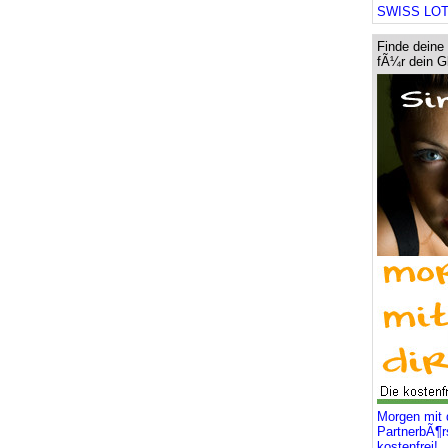
SWISS LOTT
Finde deine
fÃ¼r dein 
Morgen mit d
PartnerbÃ¶
kostenfrei!