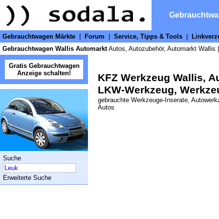
Gebrauchtw
Gebrauchtwagen Märkte
|
Forum
|
Service, Tipps & Tools
|
Linkverz
Gebrauchtwagen Wallis Automarkt
Autos, Autozubehör, Automarkt Wallis 
Gratis Gebrauchtwagen
Anzeige schalten!
KFZ Werkzeug Wallis, A
LKW-Werkzeug, Werkze
gebrauchte Werkzeuge-Inserate, Autower
Autos
Suche
Erweiterte Suche