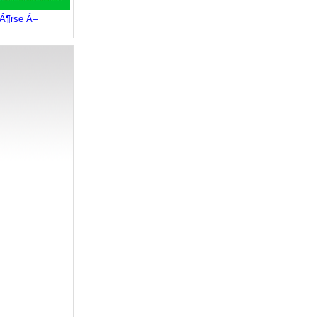
bÃ¶rse Ã–