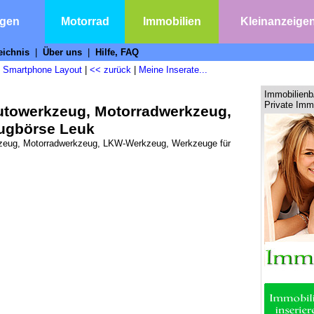
agen
Motorrad
Immobilien
Kleinanzeige
eichnis
|
Über uns
|
Hilfe, FAQ
|
Smartphone Layout
|
<< zurück
|
Meine Inserate...
Immobilien
Private Imm
utowerkzeug, Motorradwerkzeug,
ugbörse Leuk
kzeug, Motorradwerkzeug, LKW-Werkzeug, Werkzeuge für