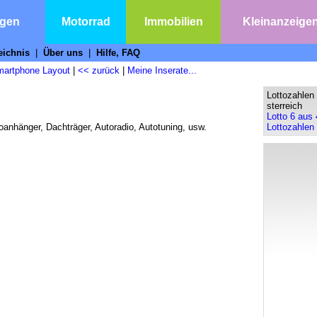
agen
Motorrad
Immobilien
Kleinanzeige
eichnis
|
Über uns
|
Hilfe, FAQ
artphone Layout
|
<< zurück
|
Meine Inserate...
Lottozahlen
sterreich
Lotto 6 aus 
oanhänger, Dachträger, Autoradio, Autotuning, usw.
Lottozahlen