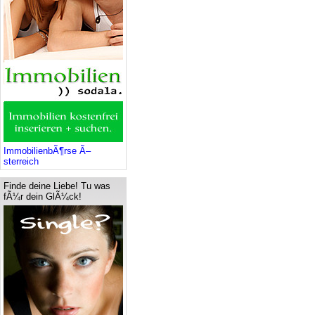
ImmobilienbÃ¶rse Ã–
sterreich
Finde deine Liebe! Tu was
fÃ¼r dein GlÃ¼ck!