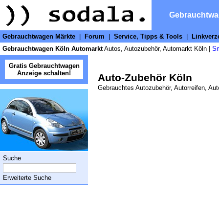
Gebrauchtw
Gebrauchtwagen Märkte
|
Forum
|
Service, Tipps & Tools
|
Linkverz
Gebrauchtwagen Köln Automarkt
Autos, Autozubehör, Automarkt Köln |
Sm
Gratis Gebrauchtwagen
Anzeige schalten!
Auto-Zubehör Köln
Gebrauchtes Autozubehör, Autorreifen, Aut
Suche
Erweiterte Suche