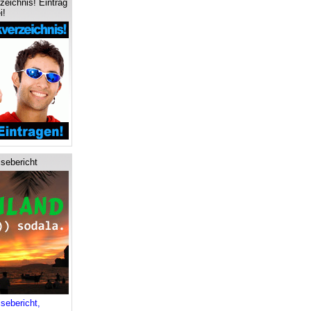
zeichnis! Eintrag
i!
isebericht
sebericht,