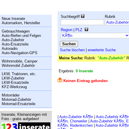
Suchbegriff
Rubrik
Neue Inserate
Automarken, Hersteller
Region
|
PLZ
Gebrauchtwagen
Auto-Reifen und Felgen
Auto-Zubehör
Auto-Ersatzteile
Autoradio
Suche löschen
|
erweiterte Suche
Auto-Navigation-GPS
Meine Suche:
Rubrik:
"Auto-Zubehör"
R
Wohnmobile, Camper
Wohnmobil Zubehör
Ergebnis:
0 Inserate
LKW, Traktoren, etc.
LKW-Zubehör
Keinen Eintrag gefunden
LKW-Ersatzteile
KFZ-Werkzeug
Motorräder
Motorrad-Zubehör
Motorrad-Ersatzteile
Inserate, Kleinanzeigen mit
|
Auto-Zubehör KÃ¶ln
|
Auto-Zubehör KÃ¶ln
Foto - gratis aufgeben!
KÃ¶ln, Chorweiler
|
Auto-Zubehör KÃ¶ln, E
KÃ¶ln, Rodenkirchen
|
Auto-Zubehör KÃ¶l