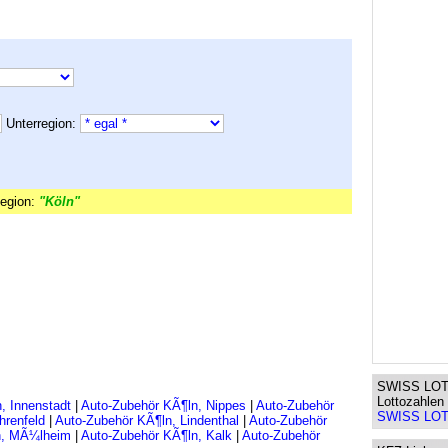
Unterregion:
egion:
"Köln"
SWISS LOT
Lottozahlen
, Innenstadt
|
Auto-Zubehör KÃ¶ln, Nippes
|
Auto-Zubehör
SWISS LOTT
hrenfeld
|
Auto-Zubehör KÃ¶ln, Lindenthal
|
Auto-Zubehör
n, MÃ¼lheim
|
Auto-Zubehör KÃ¶ln, Kalk
|
Auto-Zubehör