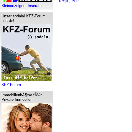
KÃ¶ln, Porz
Kleinanzeigen, Inserate...
Unser sodala! KFZ-Forum
hilft dir!
KFZ-Forum
ImmobilienbÃ¶rse fÃ¼r
Private Immobilen!