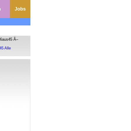
n
Jobs
 6aus45 Ã–
45 Alle