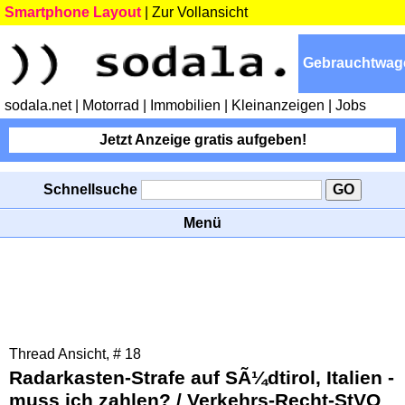
Smartphone Layout
|
Zur Vollansicht
Gebrauchtwag
sodala.net
| Motorrad
| Immobilien
| Kleinanzeigen
| Jobs
Jetzt Anzeige gratis aufgeben!
Schnellsuche
Menü
Thread Ansicht, # 18
Radarkasten-Strafe auf SÃ¼dtirol, Italien -
muss ich zahlen? / Verkehrs-Recht-StVO