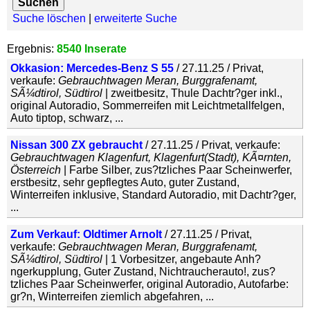
Suche löschen
|
erweiterte Suche
Ergebnis:
8540 Inserate
Okkasion: Mercedes-Benz S 55
/ 27.11.25 / Privat,
verkaufe:
Gebrauchtwagen Meran, Burggrafenamt,
SÃ¼dtirol, Südtirol
| zweitbesitz, Thule Dachtr?ger inkl.,
original Autoradio, Sommerreifen mit Leichtmetallfelgen,
Auto tiptop, schwarz, ...
Nissan 300 ZX gebraucht
/ 27.11.25 / Privat, verkaufe:
Gebrauchtwagen Klagenfurt, Klagenfurt(Stadt), KÃ¤rnten,
Österreich
| Farbe Silber, zus?tzliches Paar Scheinwerfer,
erstbesitz, sehr gepflegtes Auto, guter Zustand,
Winterreifen inklusive, Standard Autoradio, mit Dachtr?ger,
...
Zum Verkauf: Oldtimer Arnolt
/ 27.11.25 / Privat,
verkaufe:
Gebrauchtwagen Meran, Burggrafenamt,
SÃ¼dtirol, Südtirol
| 1 Vorbesitzer, angebaute Anh?
ngerkupplung, Guter Zustand, Nichtraucherauto!, zus?
tzliches Paar Scheinwerfer, original Autoradio, Autofarbe:
gr?n, Winterreifen ziemlich abgefahren, ...