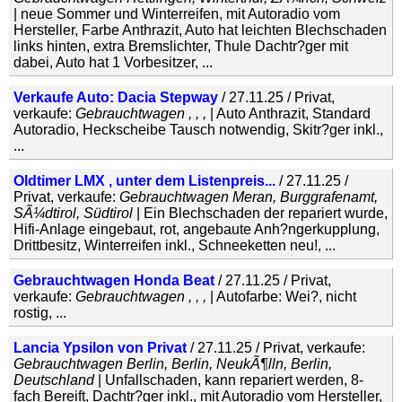
| neue Sommer und Winterreifen, mit Autoradio vom
Hersteller, Farbe Anthrazit, Auto hat leichten Blechschaden
links hinten, extra Bremslichter, Thule Dachtr?ger mit
dabei, Auto hat 1 Vorbesitzer, ...
Verkaufe Auto: Dacia Stepway
/ 27.11.25 / Privat,
verkaufe:
Gebrauchtwagen , , ,
| Auto Anthrazit, Standard
Autoradio, Heckscheibe Tausch notwendig, Skitr?ger inkl.,
...
Oldtimer LMX , unter dem Listenpreis...
/ 27.11.25 /
Privat, verkaufe:
Gebrauchtwagen Meran, Burggrafenamt,
SÃ¼dtirol, Südtirol
| Ein Blechschaden der repariert wurde,
Hifi-Anlage eingebaut, rot, angebaute Anh?ngerkupplung,
Drittbesitz, Winterreifen inkl., Schneeketten neu!, ...
Gebrauchtwagen Honda Beat
/ 27.11.25 / Privat,
verkaufe:
Gebrauchtwagen , , ,
| Autofarbe: Wei?, nicht
rostig, ...
Lancia Ypsilon von Privat
/ 27.11.25 / Privat, verkaufe:
Gebrauchtwagen Berlin, Berlin, NeukÃ¶lln, Berlin,
Deutschland
| Unfallschaden, kann repariert werden, 8-
fach Bereift, Dachtr?ger inkl., mit Autoradio vom Hersteller,