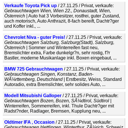
Verkaufe Toyota Pick up
/ 27.11.25 / Privat, verkaufe:
Gebrauchtwagen Wien, Wien 22., Donaustadt, Wien,
Österreich
| Auto hat 3 Vorbesitzer, rostfrei, guter Zustand,
auch motorisch, Auto Anthrazit, 8-fach bereift, Dachtr?ger
und Koffer inkl., ...
Chevrolet Niva - guter Preis!
/ 27.11.25 / Privat, verkaufe:
Gebrauchtwagen Salzburg, Salzburg(Stadt), Salzburg,
Österreich
| Sommer und Winterreifen fast neu,
Bremslichter extra, Farbe dunkelgr?n, sehr rostig, f?r
Bastler, moderne Musikanlage inkl. Boxen eingebaut, ...
BMW 725 Gebrauchtwagen
/ 27.11.25 / Privat, verkaufe:
Gebrauchtwagen Singen, Konstanz, Baden-
WÃ¼rttemberg, Deutschland
| Erstbesitz, Weiss, Standard
Autoradio, extra Bremslichter, sehr solides Auto, ...
Modell Mitsubishi Galloper
/ 27.11.25 / Privat, verkaufe:
Gebrauchtwagen Bozen, Bozen, SÃ¼dtirol, Südtirol
|
Winterreifen, Sommerreifen, inkl. Thule Dachtr?ger mit
Radst?nder, Radlager, Bremsen, Kupplung neu, ...
Oldtimer IFA , Occasion
/ 27.11.25 / Privat, verkaufe:
Gebrauchtwagen Hettlingen, Winterthur, ZÃ¼rich, Schweiz