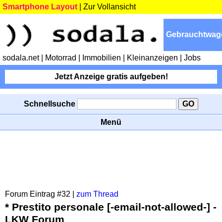
Smartphone Layout
|
Zur Vollansicht
Gebrauchtwag
sodala.net
| Motorrad
| Immobilien
| Kleinanzeigen
| Jobs
Jetzt Anzeige gratis aufgeben!
Schnellsuche
Menü
Forum Eintrag #32 |
zum Thread
* Prestito personale [-email-not-allowed-] -
LKW Forum