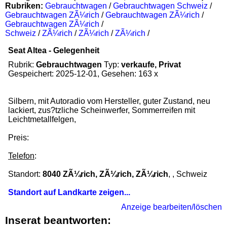
Rubriken:
Gebrauchtwagen
/
Gebrauchtwagen Schweiz
/
Gebrauchtwagen ZÃ¼rich
/
Gebrauchtwagen ZÃ¼rich
/
Gebrauchtwagen ZÃ¼rich
/
Schweiz
/
ZÃ¼rich
/
ZÃ¼rich
/
ZÃ¼rich
/
Seat Altea - Gelegenheit
Rubrik:
Gebrauchtwagen
Typ:
verkaufe, Privat
Gespeichert: 2025-12-01, Gesehen: 163 x
Silbern, mit Autoradio vom Hersteller, guter Zustand, neu
lackiert, zus?tzliche Scheinwerfer, Sommerreifen mit
Leichtmetallfelgen,
Preis:
Telefon
:
Standort:
8040 ZÃ¼rich, ZÃ¼rich, ZÃ¼rich
, , Schweiz
Standort auf Landkarte zeigen...
Anzeige bearbeiten/löschen
Inserat beantworten: